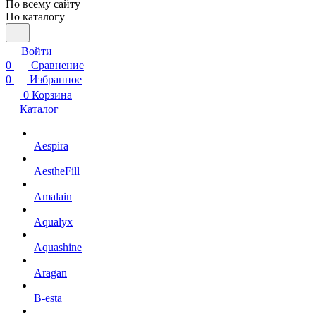
По всему сайту
По каталогу
Войти
0
Сравнение
0
Избранное
0
Корзина
Каталог
Aespira
AestheFill
Amalain
Aqualyx
Aquashine
Aragan
B-esta