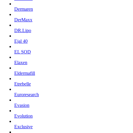
Dermaren
DerMaxx
DR.Lipo
Ejal 40
EL SOD
Elaxen
Eldermafill
Etrebelle
Euroresearch
Evasion
Evolution
Exclusive