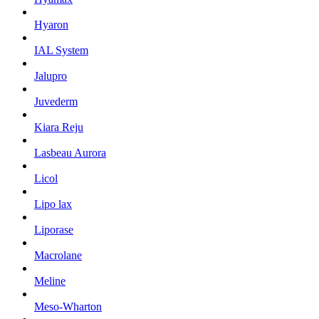
Hyaron
IAL System
Jalupro
Juvederm
Kiara Reju
Lasbeau Aurora
Licol
Lipo lax
Liporase
Macrolane
Meline
Meso-Wharton