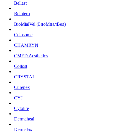
Bellast
Belotero
BioMialVel (БиоМиалВел)
Celosome
CHAMRYN
CMED Aesthetics
Collost
CRYSTAL
Curenex
CYJ
Cytolife
Dermaheal
Dermalax