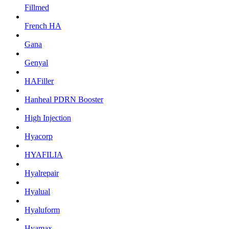
Fillmed
French HA
Gana
Genyal
HAFiller
Hanheal PDRN Booster
High Injection
Hyacorp
HYAFILIA
Hyalrepair
Hyalual
Hyaluform
Hyamax