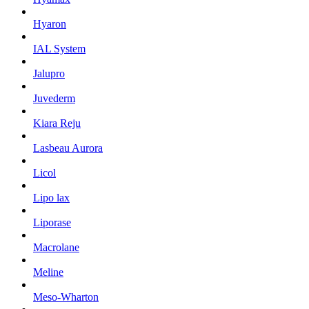
Hyaron
IAL System
Jalupro
Juvederm
Kiara Reju
Lasbeau Aurora
Licol
Lipo lax
Liporase
Macrolane
Meline
Meso-Wharton