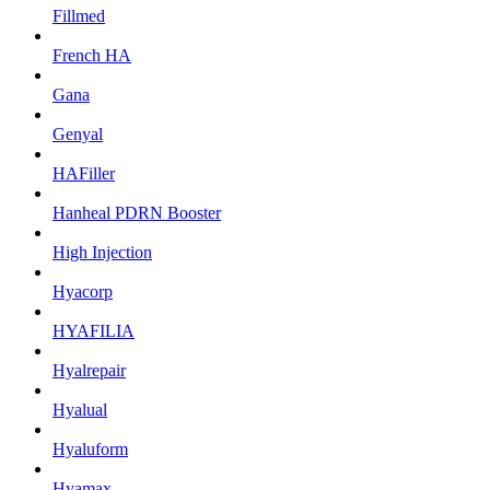
Fillmed
French HA
Gana
Genyal
HAFiller
Hanheal PDRN Booster
High Injection
Hyacorp
HYAFILIA
Hyalrepair
Hyalual
Hyaluform
Hyamax