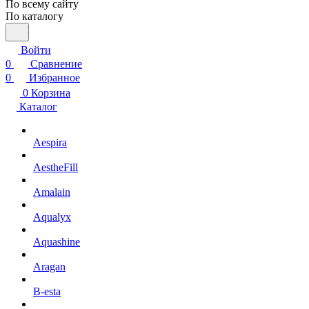
По всему сайту
По каталогу
Войти
0
Сравнение
0
Избранное
0
Корзина
Каталог
Aespira
AestheFill
Amalain
Aqualyx
Aquashine
Aragan
B-esta