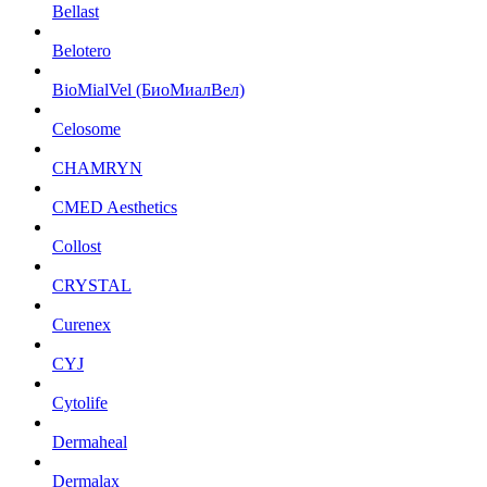
Bellast
Belotero
BioMialVel (БиоМиалВел)
Celosome
CHAMRYN
CMED Aesthetics
Collost
CRYSTAL
Curenex
CYJ
Cytolife
Dermaheal
Dermalax