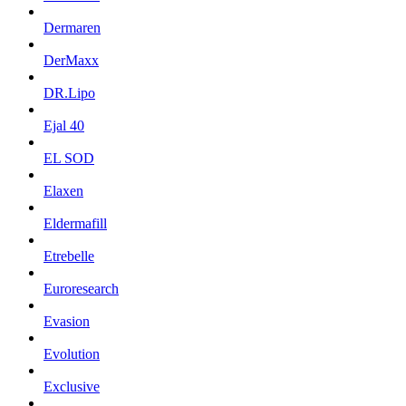
Dermaren
DerMaxx
DR.Lipo
Ejal 40
EL SOD
Elaxen
Eldermafill
Etrebelle
Euroresearch
Evasion
Evolution
Exclusive