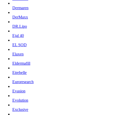
Dermaren
DerMaxx
DR.Lipo
Ejal 40
EL SOD
Elaxen
Eldermafill
Etrebelle
Euroresearch
Evasion
Evolution
Exclusive