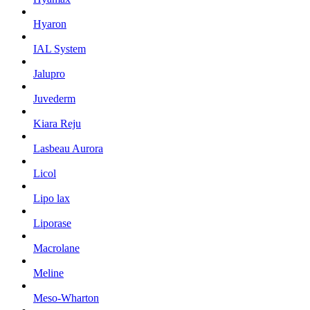
Hyaron
IAL System
Jalupro
Juvederm
Kiara Reju
Lasbeau Aurora
Licol
Lipo lax
Liporase
Macrolane
Meline
Meso-Wharton