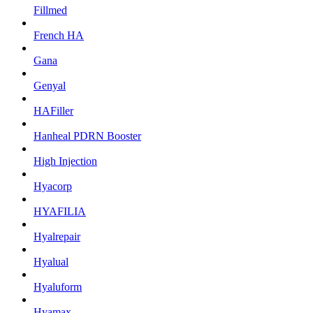
Fillmed
French HA
Gana
Genyal
HAFiller
Hanheal PDRN Booster
High Injection
Hyacorp
HYAFILIA
Hyalrepair
Hyalual
Hyaluform
Hyamax