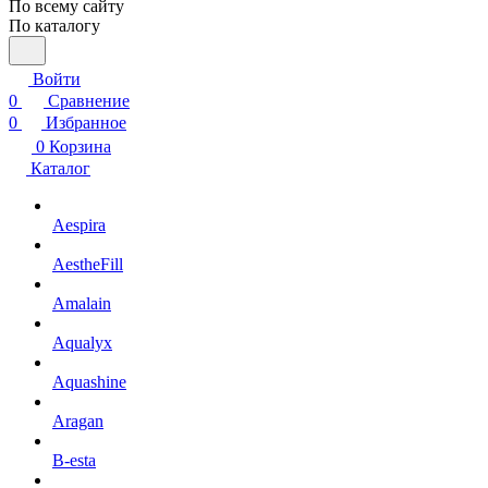
По всему сайту
По каталогу
Войти
0
Сравнение
0
Избранное
0
Корзина
Каталог
Aespira
AestheFill
Amalain
Aqualyx
Aquashine
Aragan
B-esta