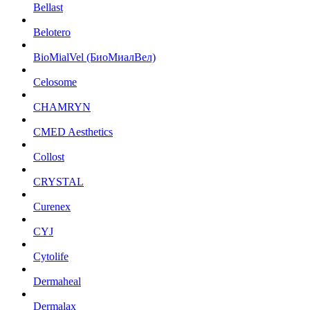
Bellast
Belotero
BioMialVel (БиоМиалВел)
Celosome
CHAMRYN
CMED Aesthetics
Collost
CRYSTAL
Curenex
CYJ
Cytolife
Dermaheal
Dermalax