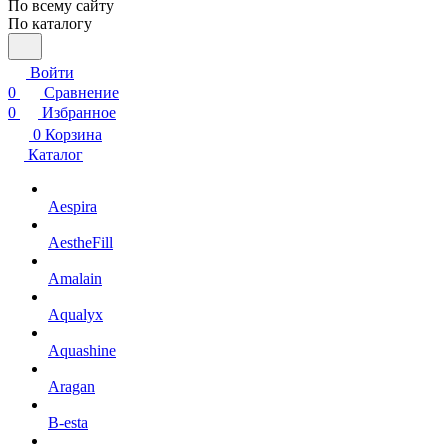
По всему сайту
По каталогу
Войти
0
Сравнение
0
Избранное
0
Корзина
Каталог
Aespira
AestheFill
Amalain
Aqualyx
Aquashine
Aragan
B-esta