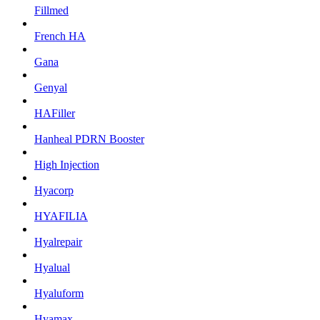
Fillmed
French HA
Gana
Genyal
HAFiller
Hanheal PDRN Booster
High Injection
Hyacorp
HYAFILIA
Hyalrepair
Hyalual
Hyaluform
Hyamax