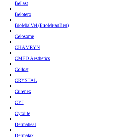
Bellast
Belotero
BioMialVel (БиоМиалВел)
Celosome
CHAMRYN
CMED Aesthetics
Collost
CRYSTAL
Curenex
CYJ
Cytolife
Dermaheal
Dermalax