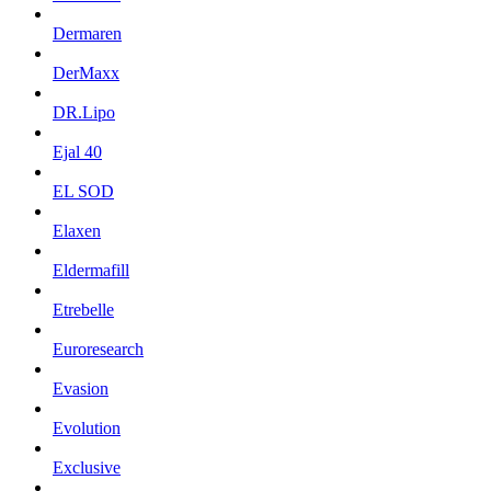
Dermaren
DerMaxx
DR.Lipo
Ejal 40
EL SOD
Elaxen
Eldermafill
Etrebelle
Euroresearch
Evasion
Evolution
Exclusive