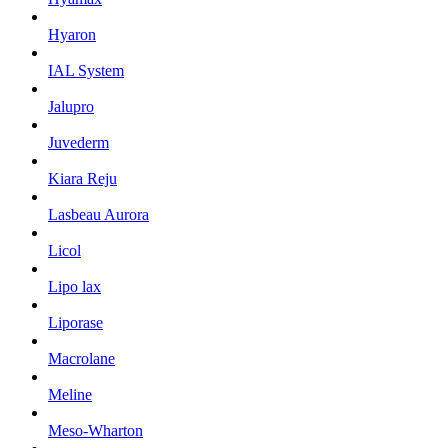
Hyaron
IAL System
Jalupro
Juvederm
Kiara Reju
Lasbeau Aurora
Licol
Lipo lax
Liporase
Macrolane
Meline
Meso-Wharton