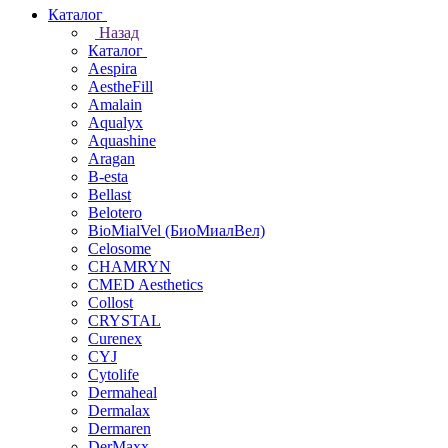
Каталог
Назад
Каталог
Aespira
AestheFill
Amalain
Aqualyx
Aquashine
Aragan
B-esta
Bellast
Belotero
BioMialVel (БиоМиалВел)
Celosome
CHAMRYN
CMED Aesthetics
Collost
CRYSTAL
Curenex
CYJ
Cytolife
Dermaheal
Dermalax
Dermaren
DerMaxx