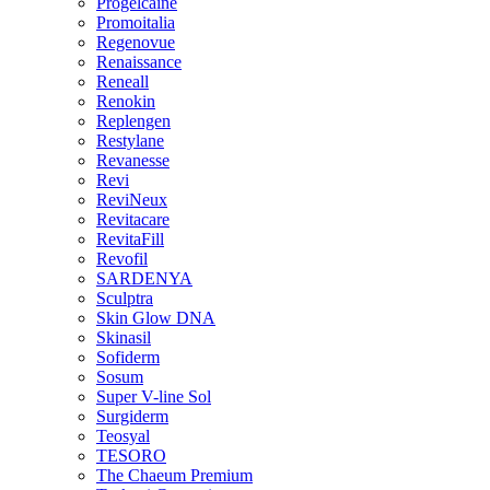
Progelcaine
Promoitalia
Regenovue
Renaissance
Reneall
Renokin
Replengen
Restylane
Revanesse
Revi
ReviNeux
Revitacare
RevitaFill
Revofil
SARDENYA
Sculptra
Skin Glow DNA
Skinasil
Sofiderm
Sosum
Super V-line Sol
Surgiderm
Teosyal
TESORO
The Chaeum Premium