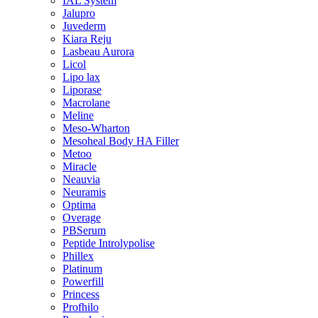
IAL System
Jalupro
Juvederm
Kiara Reju
Lasbeau Aurora
Licol
Lipo lax
Liporase
Macrolane
Meline
Meso-Wharton
Mesoheal Body HA Filler
Metoo
Miracle
Neauvia
Neuramis
Optima
Overage
PBSerum
Peptide Introlypolise
Phillex
Platinum
Powerfill
Princess
Profhilo