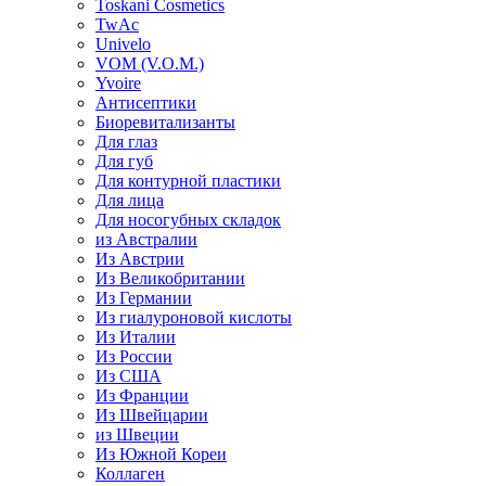
Toskani Cosmetics
TwAc
Univelo
VOM (V.O.M.)
Yvoire
Антисептики
Биоревитализанты
Для глаз
Для губ
Для контурной пластики
Для лица
Для носогубных складок
из Австралии
Из Австрии
Из Великобритании
Из Германии
Из гиалуроновой кислоты
Из Италии
Из России
Из США
Из Франции
Из Швейцарии
из Швеции
Из Южной Кореи
Коллаген