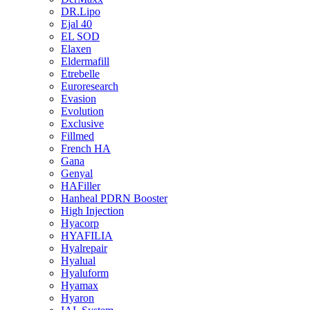
DR.Lipo
Ejal 40
EL SOD
Elaxen
Eldermafill
Etrebelle
Euroresearch
Evasion
Evolution
Exclusive
Fillmed
French HA
Gana
Genyal
HAFiller
Hanheal PDRN Booster
High Injection
Hyacorp
HYAFILIA
Hyalrepair
Hyalual
Hyaluform
Hyamax
Hyaron