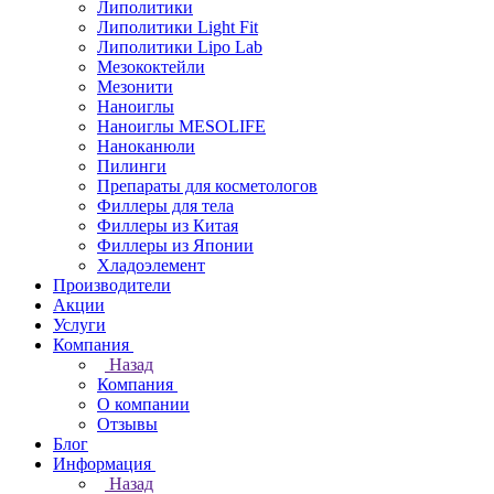
Липолитики
Липолитики Light Fit
Липолитики Lipo Lab
Мезококтейли
Мезонити
Наноиглы
Наноиглы MESOLIFE
Наноканюли
Пилинги
Препараты для косметологов
Филлеры для тела
Филлеры из Китая
Филлеры из Японии
Хладоэлемент
Производители
Акции
Услуги
Компания
Назад
Компания
О компании
Отзывы
Блог
Информация
Назад