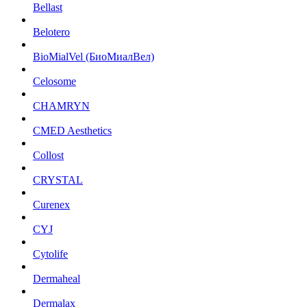
Bellast
Belotero
BioMialVel (БиоМиалВел)
Celosome
CHAMRYN
CMED Aesthetics
Collost
CRYSTAL
Curenex
CYJ
Cytolife
Dermaheal
Dermalax