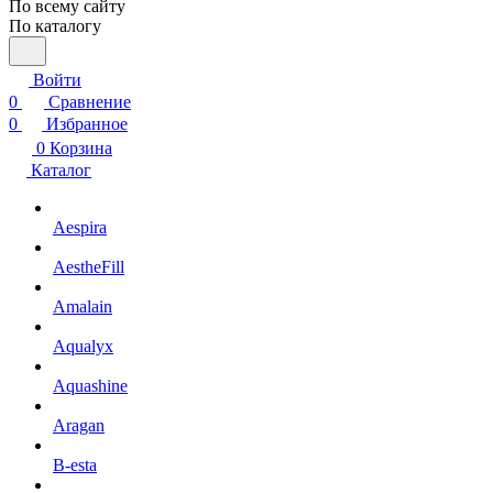
По всему сайту
По каталогу
Войти
0
Сравнение
0
Избранное
0
Корзина
Каталог
Aespira
AestheFill
Amalain
Aqualyx
Aquashine
Aragan
B-esta