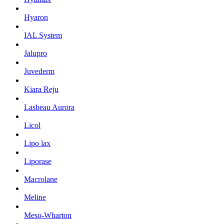
Hyaron
IAL System
Jalupro
Juvederm
Kiara Reju
Lasbeau Aurora
Licol
Lipo lax
Liporase
Macrolane
Meline
Meso-Wharton