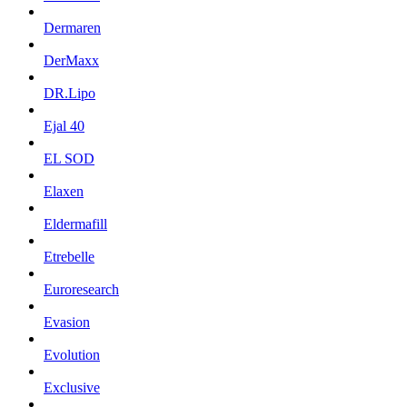
Dermaren
DerMaxx
DR.Lipo
Ejal 40
EL SOD
Elaxen
Eldermafill
Etrebelle
Euroresearch
Evasion
Evolution
Exclusive