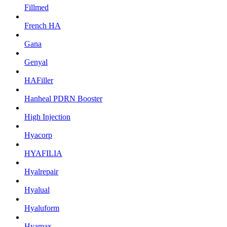
Fillmed
French HA
Gana
Genyal
HAFiller
Hanheal PDRN Booster
High Injection
Hyacorp
HYAFILIA
Hyalrepair
Hyalual
Hyaluform
Hyamax