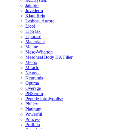
IAL System
Jalupro
Juvederm
Kiara Reju
Lasbeau Aurora
Licol
Lipo lax
Liporase
Macrolane
Meline
Meso-Wharton
Mesoheal Body HA Filler
Metoo
Miracle
Neauvia
Neuramis
Optima
Overage
PBSerum
Peptide Introlypolise
Phillex
Platinum
Powerfill
Princess
Profhilo