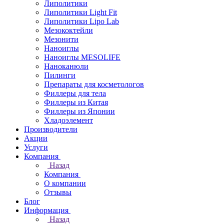
Липолитики
Липолитики Light Fit
Липолитики Lipo Lab
Мезококтейли
Мезонити
Наноиглы
Наноиглы MESOLIFE
Наноканюли
Пилинги
Препараты для косметологов
Филлеры для тела
Филлеры из Китая
Филлеры из Японии
Хладоэлемент
Производители
Акции
Услуги
Компания
Назад
Компания
О компании
Отзывы
Блог
Информация
Назад