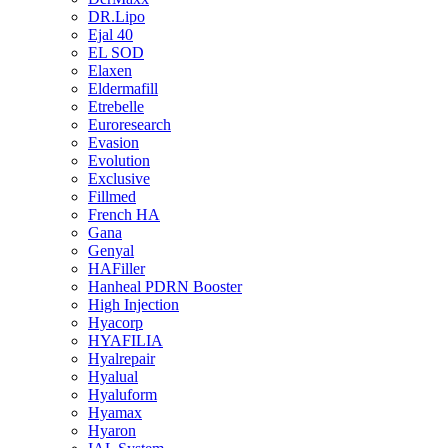
DR.Lipo
Ejal 40
EL SOD
Elaxen
Eldermafill
Etrebelle
Euroresearch
Evasion
Evolution
Exclusive
Fillmed
French HA
Gana
Genyal
HAFiller
Hanheal PDRN Booster
High Injection
Hyacorp
HYAFILIA
Hyalrepair
Hyalual
Hyaluform
Hyamax
Hyaron