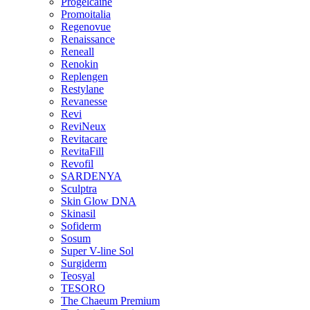
Progelcaine
Promoitalia
Regenovue
Renaissance
Reneall
Renokin
Replengen
Restylane
Revanesse
Revi
ReviNeux
Revitacare
RevitaFill
Revofil
SARDENYA
Sculptra
Skin Glow DNA
Skinasil
Sofiderm
Sosum
Super V-line Sol
Surgiderm
Teosyal
TESORO
The Chaeum Premium