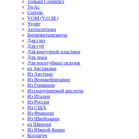
Toskani Cosmetics
TwAc
Univelo
VOM (V.O.M.)
Yvoire
Антисептики
Биоревитализанты
Для глаз
Для губ
Для контурной пластики
Для лица
Для носогубных складок
из Австралии
Из Австрии
Из Великобритании
Из Германии
Из гиалуроновой кислоты
Из Италии
Из России
Из США
Из Франции
Из Швейцарии
из Швеции
Из Южной Кореи
Коллаген