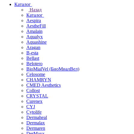
Каталог
Назад
Каталог
Aespira
AestheFill
Amalain
Aqualyx
Aquashine
Aragan
B-esta
Bellast
Belotero
BioMialVel (БиоМиалВел)
Celosome
CHAMRYN
CMED Aesthetics
Collost
CRYSTAL
Curenex
CYJ
Cytolife
Dermaheal
Dermalax
Dermaren
DerMaxx