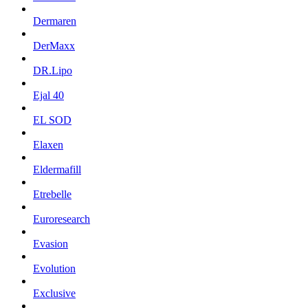
Dermaren
DerMaxx
DR.Lipo
Ejal 40
EL SOD
Elaxen
Eldermafill
Etrebelle
Euroresearch
Evasion
Evolution
Exclusive