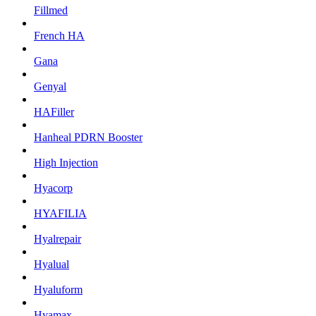
Fillmed
French HA
Gana
Genyal
HAFiller
Hanheal PDRN Booster
High Injection
Hyacorp
HYAFILIA
Hyalrepair
Hyalual
Hyaluform
Hyamax