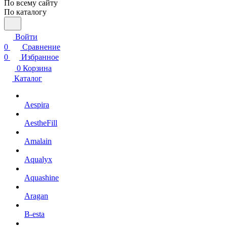
По всему сайту
По каталогу
Войти
0
Сравнение
0
Избранное
0
Корзина
Каталог
Aespira
AestheFill
Amalain
Aqualyx
Aquashine
Aragan
B-esta