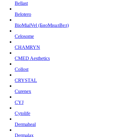
Bellast
Belotero
BioMialVel (БиоМиалВел)
Celosome
CHAMRYN
CMED Aesthetics
Collost
CRYSTAL
Curenex
CYJ
Cytolife
Dermaheal
Dermalax