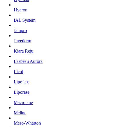
Hyaron
IAL System
Jalupro
Juvederm
Kiara Reju
Lasbeau Aurora
Licol
Lipo lax
Liporase
Macrolane
Meline
Meso-Wharton