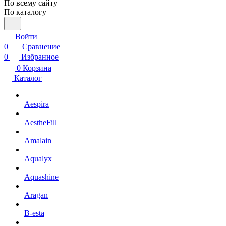
По всему сайту
По каталогу
Войти
0
Сравнение
0
Избранное
0
Корзина
Каталог
Aespira
AestheFill
Amalain
Aqualyx
Aquashine
Aragan
B-esta