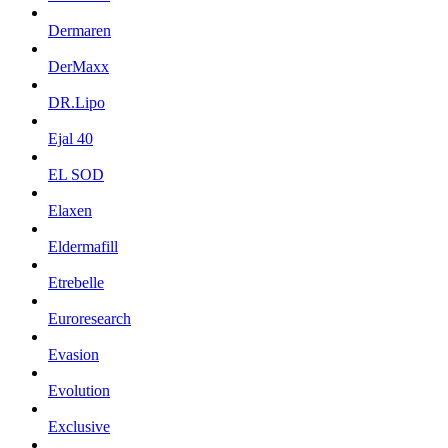
Dermaren
DerMaxx
DR.Lipo
Ejal 40
EL SOD
Elaxen
Eldermafill
Etrebelle
Euroresearch
Evasion
Evolution
Exclusive