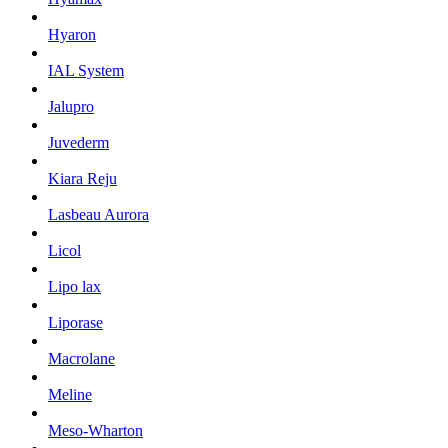
Hyaron
IAL System
Jalupro
Juvederm
Kiara Reju
Lasbeau Aurora
Licol
Lipo lax
Liporase
Macrolane
Meline
Meso-Wharton