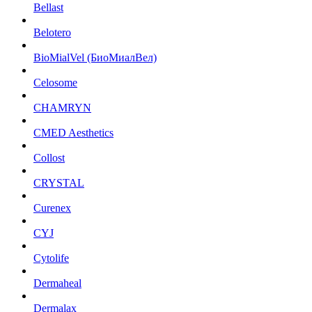
Bellast
Belotero
BioMialVel (БиоМиалВел)
Celosome
CHAMRYN
CMED Aesthetics
Collost
CRYSTAL
Curenex
CYJ
Cytolife
Dermaheal
Dermalax