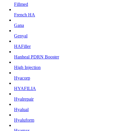
Fillmed
French HA
Gana
Genyal
HAFiller
Hanheal PDRN Booster
High Injection
Hyacorp
HYAFILIA
Hyalrepair
Hyalual
Hyaluform
Hyamax