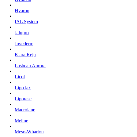
Hyaron
IAL System
Jalupro
Juvederm
Kiara Reju
Lasbeau Aurora
Licol
Lipo lax
Liporase
Macrolane
Meline
Meso-Wharton