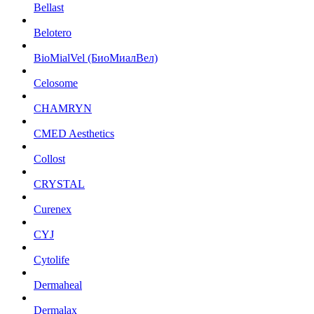
Bellast
Belotero
BioMialVel (БиоМиалВел)
Celosome
CHAMRYN
CMED Aesthetics
Collost
CRYSTAL
Curenex
CYJ
Cytolife
Dermaheal
Dermalax