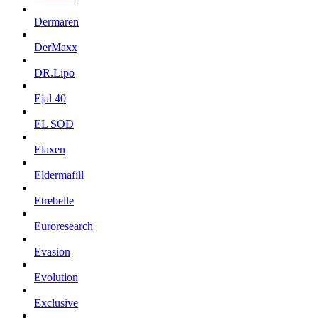
Dermaren
DerMaxx
DR.Lipo
Ejal 40
EL SOD
Elaxen
Eldermafill
Etrebelle
Euroresearch
Evasion
Evolution
Exclusive