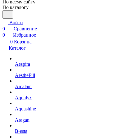
По всему сайту
По каталогу
Войти
0
Сравнение
0
Избранное
0
Корзина
Каталог
Aespira
AestheFill
Amalain
Aqualyx
Aquashine
Aragan
B-esta