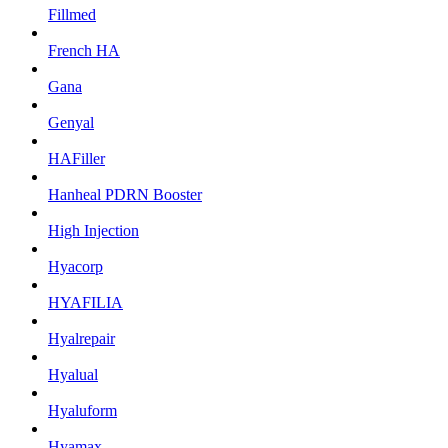
Fillmed
French HA
Gana
Genyal
HAFiller
Hanheal PDRN Booster
High Injection
Hyacorp
HYAFILIA
Hyalrepair
Hyalual
Hyaluform
Hyamax