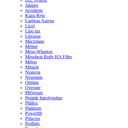
IAL System
Jalupro
Juvederm
Kiara Reju
Lasbeau Aurora
Licol
Lipo lax
Liporase
Macrolane
Meline
Meso-Wharton
Mesoheal Body HA Filler
Metoo
Miracle
Neauvia
Neuramis
Optima
Overage
PBSerum
Peptide Introlypolise
Phillex
Platinum
Powerfill
Princess
Profhilo