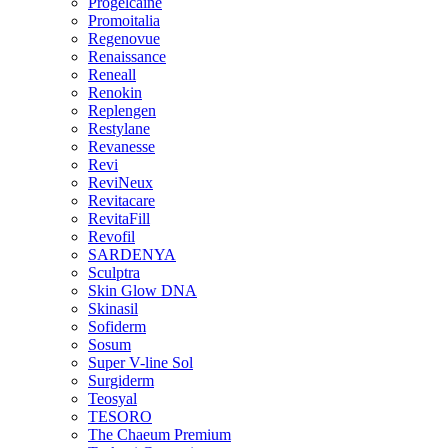
Progelcaine
Promoitalia
Regenovue
Renaissance
Reneall
Renokin
Replengen
Restylane
Revanesse
Revi
ReviNeux
Revitacare
RevitaFill
Revofil
SARDENYA
Sculptra
Skin Glow DNA
Skinasil
Sofiderm
Sosum
Super V-line Sol
Surgiderm
Teosyal
TESORO
The Chaeum Premium