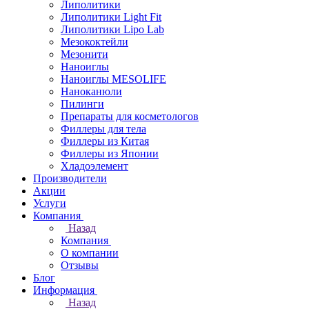
Липолитики
Липолитики Light Fit
Липолитики Lipo Lab
Мезококтейли
Мезонити
Наноиглы
Наноиглы MESOLIFE
Наноканюли
Пилинги
Препараты для косметологов
Филлеры для тела
Филлеры из Китая
Филлеры из Японии
Хладоэлемент
Производители
Акции
Услуги
Компания
Назад
Компания
О компании
Отзывы
Блог
Информация
Назад