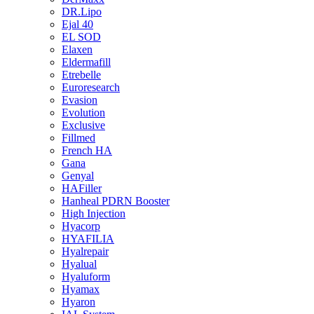
DR.Lipo
Ejal 40
EL SOD
Elaxen
Eldermafill
Etrebelle
Euroresearch
Evasion
Evolution
Exclusive
Fillmed
French HA
Gana
Genyal
HAFiller
Hanheal PDRN Booster
High Injection
Hyacorp
HYAFILIA
Hyalrepair
Hyalual
Hyaluform
Hyamax
Hyaron