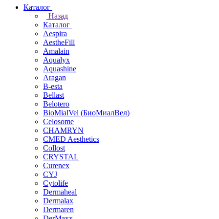
Каталог
Назад
Каталог
Aespira
AestheFill
Amalain
Aqualyx
Aquashine
Aragan
B-esta
Bellast
Belotero
BioMialVel (БиоМиалВел)
Celosome
CHAMRYN
CMED Aesthetics
Collost
CRYSTAL
Curenex
CYJ
Cytolife
Dermaheal
Dermalax
Dermaren
DerMaxx