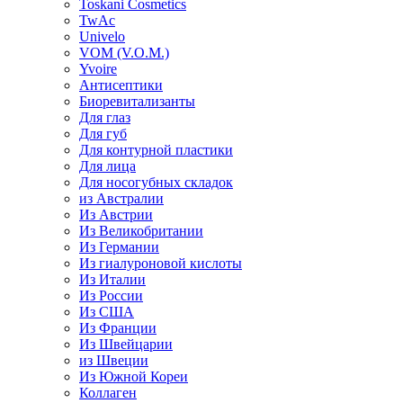
Toskani Cosmetics
TwAc
Univelo
VOM (V.O.M.)
Yvoire
Антисептики
Биоревитализанты
Для глаз
Для губ
Для контурной пластики
Для лица
Для носогубных складок
из Австралии
Из Австрии
Из Великобритании
Из Германии
Из гиалуроновой кислоты
Из Италии
Из России
Из США
Из Франции
Из Швейцарии
из Швеции
Из Южной Кореи
Коллаген