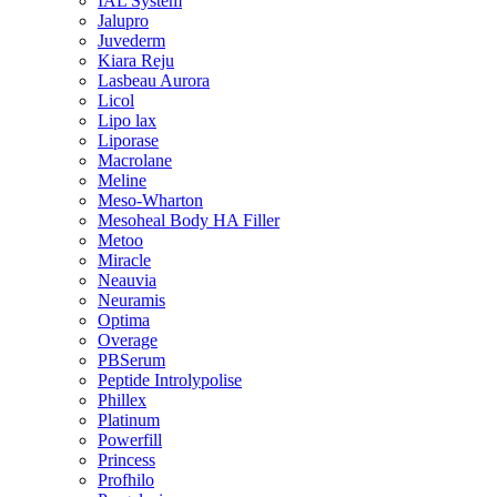
IAL System
Jalupro
Juvederm
Kiara Reju
Lasbeau Aurora
Licol
Lipo lax
Liporase
Macrolane
Meline
Meso-Wharton
Mesoheal Body HA Filler
Metoo
Miracle
Neauvia
Neuramis
Optima
Overage
PBSerum
Peptide Introlypolise
Phillex
Platinum
Powerfill
Princess
Profhilo