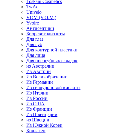
Toskani Cosmetics
TwAc
Univelo
VOM (V.O.M.)
Yvoire
Антисептики
Биоревитализанты
Для глаз
Для губ
Для контурной пластики
Для лица
Для носогубных складок
из Австралии
Из Австрии
Из Великобритании
Из Германии
Из гиалуроновой кислоты
Из Италии
Из России
Из США
Из Франции
Из Швейцарии
из Швеции
Из Южной Кореи
Коллаген