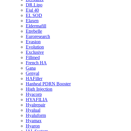
DR.Lipo
Ejal 40
EL SOD
Elaxen
Eldermafill
Etrebelle
Euroresearch
Evasion
Evolution
Exclusive
Fillmed
French HA
Gana
Genyal
HAFiller
Hanheal PDRN Booster
High Injection
Hyacorp
HYAFILIA
Hyalrepair
Hyalual
Hyaluform
Hyamax
Hyaron