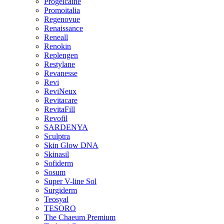
Progelcaine
Promoitalia
Regenovue
Renaissance
Reneall
Renokin
Replengen
Restylane
Revanesse
Revi
ReviNeux
Revitacare
RevitaFill
Revofil
SARDENYA
Sculptra
Skin Glow DNA
Skinasil
Sofiderm
Sosum
Super V-line Sol
Surgiderm
Teosyal
TESORO
The Chaeum Premium