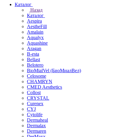
Каталог
Назад
Каталог
Aespira
AestheFill
Amalain
Aqualyx
Aquashine
Aragan
B-esta
Bellast
Belotero
BioMialVel (БиоМиалВел)
Celosome
CHAMRYN
CMED Aesthetics
Collost
CRYSTAL
Curenex
CYJ
Cytolife
Dermaheal
Dermalax
Dermaren
DerMaxx