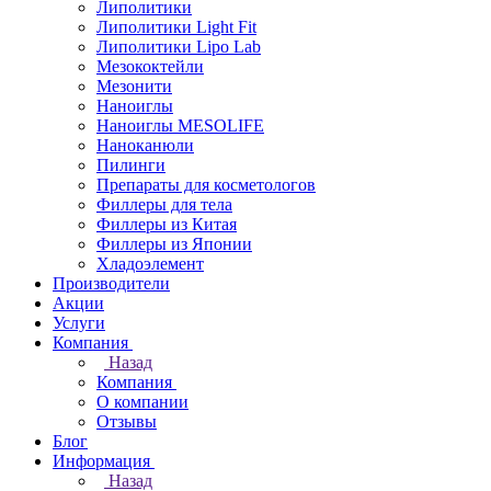
Липолитики
Липолитики Light Fit
Липолитики Lipo Lab
Мезококтейли
Мезонити
Наноиглы
Наноиглы MESOLIFE
Наноканюли
Пилинги
Препараты для косметологов
Филлеры для тела
Филлеры из Китая
Филлеры из Японии
Хладоэлемент
Производители
Акции
Услуги
Компания
Назад
Компания
О компании
Отзывы
Блог
Информация
Назад