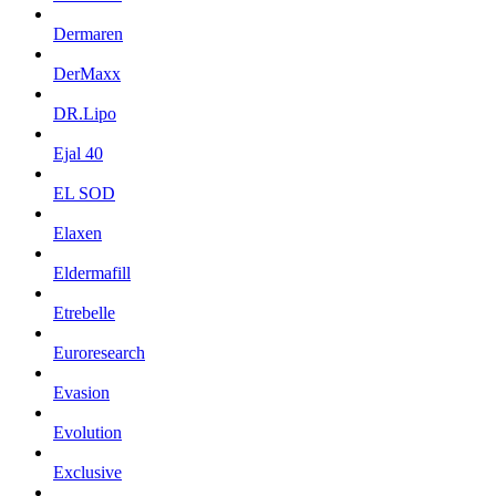
Dermaren
DerMaxx
DR.Lipo
Ejal 40
EL SOD
Elaxen
Eldermafill
Etrebelle
Euroresearch
Evasion
Evolution
Exclusive