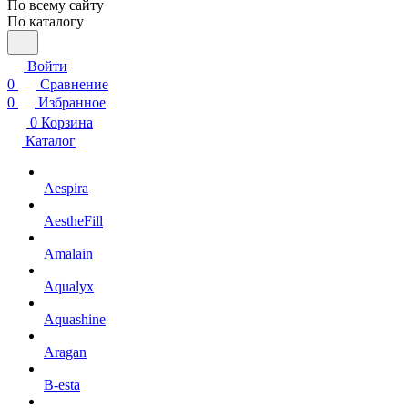
По всему сайту
По каталогу
Войти
0
Сравнение
0
Избранное
0
Корзина
Каталог
Aespira
AestheFill
Amalain
Aqualyx
Aquashine
Aragan
B-esta