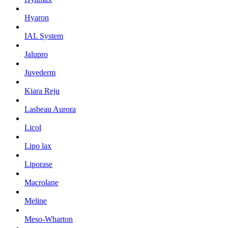
Hyaron
IAL System
Jalupro
Juvederm
Kiara Reju
Lasbeau Aurora
Licol
Lipo lax
Liporase
Macrolane
Meline
Meso-Wharton