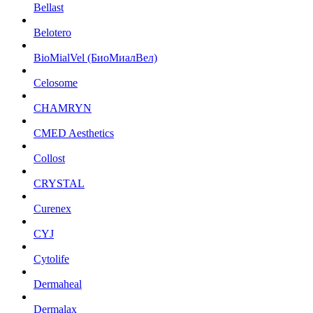
Bellast
Belotero
BioMialVel (БиоМиалВел)
Celosome
CHAMRYN
CMED Aesthetics
Collost
CRYSTAL
Curenex
CYJ
Cytolife
Dermaheal
Dermalax