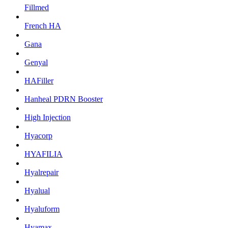
Fillmed
French HA
Gana
Genyal
HAFiller
Hanheal PDRN Booster
High Injection
Hyacorp
HYAFILIA
Hyalrepair
Hyalual
Hyaluform
Hyamax