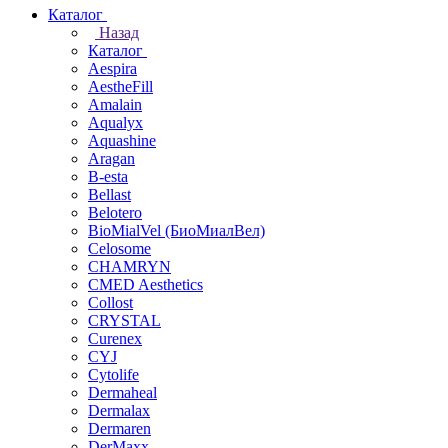
Каталог
Назад
Каталог
Aespira
AestheFill
Amalain
Aqualyx
Aquashine
Aragan
B-esta
Bellast
Belotero
BioMialVel (БиоМиалВел)
Celosome
CHAMRYN
CMED Aesthetics
Collost
CRYSTAL
Curenex
CYJ
Cytolife
Dermaheal
Dermalax
Dermaren
DerMaxx