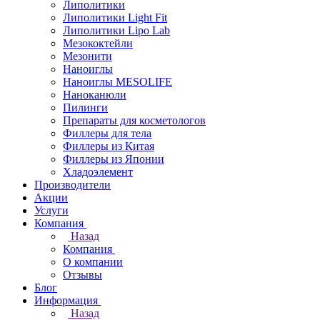
Липолитики
Липолитики Light Fit
Липолитики Lipo Lab
Мезококтейли
Мезонити
Наноиглы
Наноиглы MESOLIFE
Наноканюли
Пилинги
Препараты для косметологов
Филлеры для тела
Филлеры из Китая
Филлеры из Японии
Хладоэлемент
Производители
Акции
Услуги
Компания
Назад
Компания
О компании
Отзывы
Блог
Информация
Назад