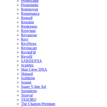
Progelcaine
Promoitalia
Regenovue
Renaissance
Reneall
Renokin
Replengen
Restylane
Revanesse
Revi
ReviNeux
Revitacare
RevitaFill
Revofil
SARDENYA
Sculptra
Skin Glow DNA
Skinasil
Sofiderm
Sosum
Super V-line Sol
Surgiderm
Teosyal
TESORO
The Chaeum Premium