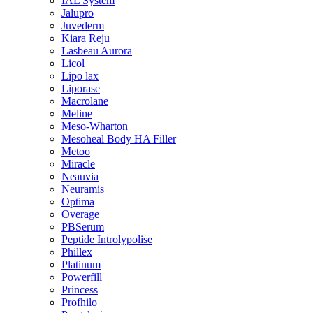
IAL System
Jalupro
Juvederm
Kiara Reju
Lasbeau Aurora
Licol
Lipo lax
Liporase
Macrolane
Meline
Meso-Wharton
Mesoheal Body HA Filler
Metoo
Miracle
Neauvia
Neuramis
Optima
Overage
PBSerum
Peptide Introlypolise
Phillex
Platinum
Powerfill
Princess
Profhilo