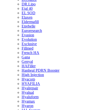
DR.Lipo
Ejal 40
EL SOD
Elaxen
Eldermafill
Etrebelle
Euroresearch
Evasion
Evolution
Exclusive
Fillmed
French HA
Gana
Genyal
HAFiller
Hanheal PDRN Booster
High Injection
Hyacorp
HYAFILIA
Hyalrepair
Hyalual
Hyaluform
Hyamax
Hyaron