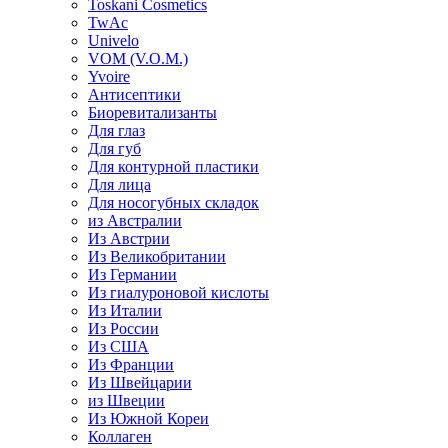
Toskani Cosmetics
TwAc
Univelo
VOM (V.O.M.)
Yvoire
Антисептики
Биоревитализанты
Для глаз
Для губ
Для контурной пластики
Для лица
Для носогубных складок
из Австралии
Из Австрии
Из Великобритании
Из Германии
Из гиалуроновой кислоты
Из Италии
Из России
Из США
Из Франции
Из Швейцарии
из Швеции
Из Южной Кореи
Коллаген